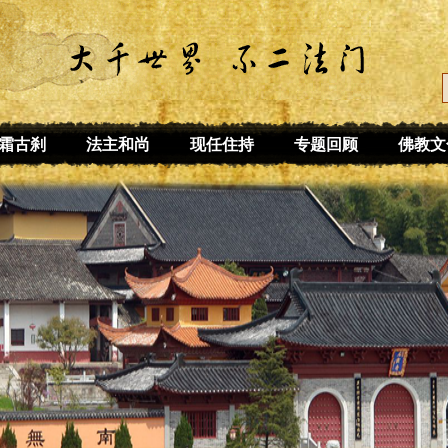
霜古刹
法主和尚
现任住持
专题回顾
佛教文