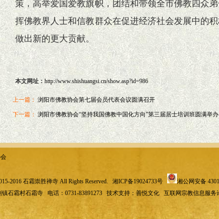
策，高举爱国爱教旗帜，团结和带领全市佛教四众弟
挥佛教界人士和信教群众在促进经济社会发展中的积
做出新的更大贡献。
本文网址：
http://www.shishuangsi.cn/show.asp?id=986
上一篇：
浏阳市佛教协会第七届会员代表会议圆满召开
下一篇：
浏阳市佛教协会“坚持我国佛教中国化方向”第三届居士培训班圆满举办
协会
 2015-2016 石霜崇胜禅寺 All Rights Reserved.
湘ICP备19024733号
湘公网安备 43018
霜村石霜寺 电话：0731-83891273 技术支持：善悦文化 互联网宗教信息服务许可：湘