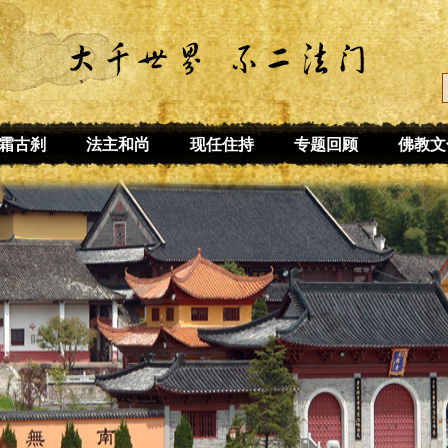
霜古刹
法主和尚
现任住持
专题回顾
佛教文